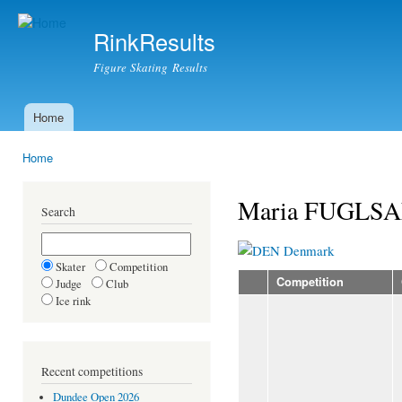
Ski
mai
RinkResults
con
Figure Skating Results
Home
Main menu
Home
You are here
Maria FUGLS
Search
Denmark
Skater
Competition
Competition
Judge
Club
Ice rink
Recent competitions
Dundee Open 2026