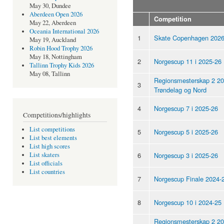
May 30, Dundee
Aberdeen Open 2026
Competition
May 22, Aberdeen
Oceania International 2026
1
Skate Copenhagen 202
May 19, Auckland
Robin Hood Trophy 2026
May 18, Nottingham
2
Norgescup 11 i 2025-26
Tallinn Trophy Kids 2026
May 08, Tallinn
Regionsmesterskap 2 20
3
Trøndelag og Nord
4
Norgescup 7 i 2025-26
Competitions/highlights
List competitions
5
Norgescup 5 i 2025-26
List best elements
List high scores
6
Norgescup 3 i 2025-26
List skaters
List officials
List countries
7
Norgescup Finale 2024-
8
Norgescup 10 i 2024-25
Regionsmesterskap 2 20