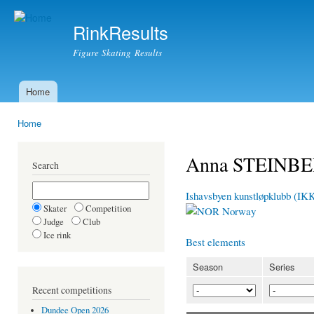
Ski
mai
RinkResults
con
Figure Skating Results
Home
Main menu
Home
You are here
Anna STEINB
Search
Ishavsbyen kunstløpklubb (IK
Skater
Competition
Norway
Judge
Club
Ice rink
Best elements
Season
Series
Recent competitions
Dundee Open 2026